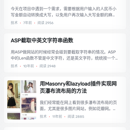
今天在项目中遇到一个需求，需要根据用户输入的人民币小
写金额自动转换成大写，以免用户再次输入大写金额的麻
烦，拿来分享，可以处理整数、小数、负数。...
技术
•
7年前
•
阅读 2956
ASP截取中英文字符串函数
用ASP做网站的时候经常会碰到要截取字符串的情况。ASP
中的Len函数不管是中文字符，还是英文字符，统统按一个单
位来计算，由于一个中文字符的宽度是一个英文字符宽度的
技术
•
10年前
•
阅读 2948
两倍，在中英文混合的情况下字符串实际占用的宽度就不好
计算了，如果按照Len函数计算的长度来截取字符串截出来的
效果也会长短不一，下面是按照一个汉字相当于两个英文字
用Masonry和lazyload插件实现网
符来计算字符串长度和截取字符串的代码。...
页瀑布流布局的方法
我们经常能在网上看到很多瀑布流布局的页
面，尤其是很多图片网站，例如花瓣网。这
种最典型的瀑布流布局，每个元素的宽度是
技术
•
11年前
•
阅读 2885
固定的，但图片长度各不相同，于是通过下
图这种样子竖着排列了下来，达到了最大的