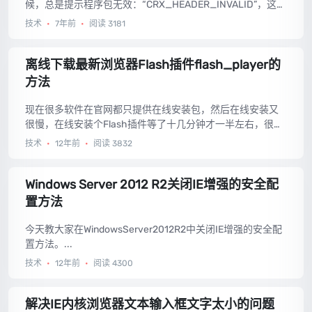
候，总是提示程序包无效：“CRX_HEADER_INVALID”，这里
介绍一下解决方法。...
技术
•
7年前
•
阅读 3181
离线下载最新浏览器Flash插件flash_player的
方法
现在很多软件在官网都只提供在线安装包，然后在线安装又
很慢，在线安装个Flash插件等了十几分钟才一半左右，很烦
恼，今天在网上终于找到了离线下载最新浏览器Flash插件fla
技术
•
12年前
•
阅读 3832
sh_player的方法，拿来分享。...
Windows Server 2012 R2关闭IE增强的安全配
置方法
今天教大家在WindowsServer2012R2中关闭IE增强的安全配
置方法。...
技术
•
12年前
•
阅读 4300
解决IE内核浏览器文本输入框文字太小的问题