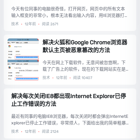
今天有位同事的电脑很奇怪，打开网页，网页中的所有文本
输入框变的非常小，根本无法看出输入内容，用IE浏览器打开
如此，360浏览器也是如此，后来试了好多款IE内核的浏览器
技术
•
12年前
•
阅读 2671
都是如此，经过研究，问题终于解决，拿来分享。...
解决火狐和Google Chrome浏览器
默认主页被恶意篡改的方法
今天在网上下载软件，无意间被忽悠啊，下
载了广告上的软件，现在的下载网站实在是
垃圾，用一些广告来诱导用户下载，广告上
技术
•
12年前
•
阅读 10407
显示着很大的点击下载，其实真正的下载地
址隐藏的很小，然后你点击广告网站就有钱
解决每次关闭IE8都出现Internet Explorer已停
赚了，真想骂娘，太无耻。更可恶的是下载
了广告上的软件我并没有发现有什么异常，
止工作错误的方法
正常安装后问题就来了，需要安装的软件并
没有安装，然后电脑被恶意修改，这里我遇
最近有同事的电脑IE8浏览器，每次关闭时都会弹出InternetE
到的问题就是火狐和GoogleChrome浏览器
xplorer已停止工作错误，非常烦人，下面给出我的简单粗暴
默认主页被恶意篡改，具体情况请往下
的解决方法。...
技术
•
12年前
•
阅读 2124
看。...