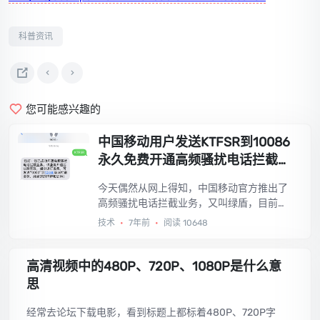
科普资讯
您可能感兴趣的
中国移动用户发送KTFSR到10086
永久免费开通高频骚扰电话拦截业
务（绿盾）
今天偶然从网上得知，中国移动官方推出了
高频骚扰电话拦截业务，又叫绿盾，目前这
项业务仅面向北京、上海、广东、江苏、山
技术
•
7年前
•
阅读 10648
东、四川、河南、福建、天津、重庆、浙江1
1个省市的移动VoLTE用户开通，试用了下果
然有效果，拿来分享。...
高清视频中的480P、720P、1080P是什么意
思
经常去论坛下载电影，看到标题上都标着480P、720P字