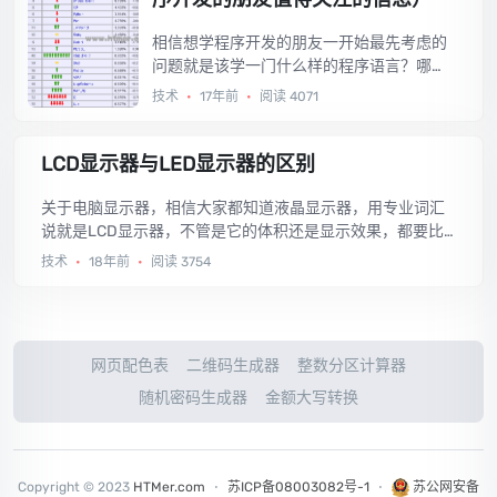
相信想学程序开发的朋友一开始最先考虑的
问题就是该学一门什么样的程序语言？哪些
程序开发语言是当下最流行的？如果你是初
技术
•
17年前
•
阅读 4071
学者，肯定很想知道这些问题的答案，也许
高手们会告诉你说学编程重在程序思想，不
在于学什么语言。没错，事实上是这样，但
LCD显示器与LED显示器的区别
是作为初学者，不管怎样，总规要从一门语
言学起，不学程序语言何来程序思想？而且
关于电脑显示器，相信大家都知道液晶显示器，用专业词汇
学好第一门语言对你以后的学习都有着至关
说就是LCD显示器，不管是它的体积还是显示效果，都要比
重要的影响哦。好了，废话不多讲，今天我
之前使用的CRT显示器（就是像电视机那的显示器）要好。
技术
•
18年前
•
阅读 3754
要告诉大家的是有一个国外的网站：TIOBE
然而现在又出来了一种新的外观类似液晶显示器(LCD)的LED
编程语言排行榜，这个网站专门是做编程语
显示器，那这又是什么呢？它与液晶显示器(LCD)又有什么区
言热门度的排行，非常专业而且客观，如果
别呢？接下来就让我们来了解一下LCD显示器与LED显示器
你立志于程序开发，这个网站是非常值得关
的区别。...
网页配色表
二维码生成器
整数分区计算器
注的哦。...
随机密码生成器
金额大写转换
Copyright © 2023
HTMer.com
⋅
苏ICP备08003082号-1
⋅
苏公网安备