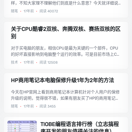
样，不知大家理不理解他们到底是什么意思？今天就详细说
说这个高清视频中的480P、720P、1080P是什么意思？...
随笔
•
17年前
•
阅读 40072
关于CPU酷睿2双核、奔腾双核、赛扬双核的区
别
对于买电脑的朋友，相信CPU是最为关键的一个部件，CPU
的好坏直接影响到电脑整个运行的效率。可是目前市场上CP
U的种类和型号繁多，让人眼花缭乱，比如同样是双核处理
技术
•
17年前
•
阅读 12508
器，Intel公司就有酷睿双核（包括1代和2代）、奔腾双核、
赛扬双核等，简直可以说有无数个型号，奸商们现在卖电脑
没有哪一家不打着Intel双核的口号，可是又有多少朋友知道
HP商用笔记本电脑保修升级1年为2年的方法
其中的奥秘呢？今天就来向大家一一揭秘。...
今天在HP官网上看到商用笔记本计算机针对个人用户的保修
升级的说明，觉得很不错，如果有朋友买了HP的商用笔记本
电脑，本来享受的1年保修，现在可以免费升级享受2年保修
随笔
•
17年前
•
阅读 3455
了。...
TIOBE编程语言排行榜（立志搞程
序开发的朋友值得关注的信息）