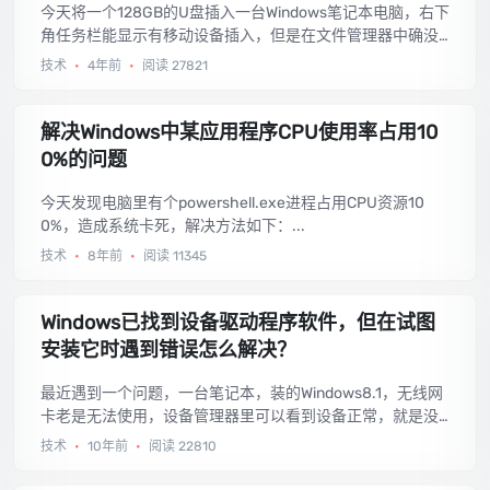
今天将一个128GB的U盘插入一台Windows笔记本电脑，右下
角任务栏能显示有移动设备插入，但是在文件管理器中确没
有盘符，去磁盘管理器中也看不到新插入的盘，插拔了很多
技术
•
4年前
•
阅读 27821
次都没用，最终找到了解决办法，方法如下：...
解决Windows中某应用程序CPU使用率占用10
0%的问题
今天发现电脑里有个powershell.exe进程占用CPU资源10
0%，造成系统卡死，解决方法如下：...
技术
•
8年前
•
阅读 11345
Windows已找到设备驱动程序软件，但在试图
安装它时遇到错误怎么解决？
最近遇到一个问题，一台笔记本，装的Windows8.1，无线网
卡老是无法使用，设备管理器里可以看到设备正常，就是没
法连接无线网络，于是尝试重装无线网卡的驱动，但是出
技术
•
10年前
•
阅读 22810
错：Windows已找到设备驱动程序软件，但在试图安装它时
遇到错误，下面给出解决方法。...