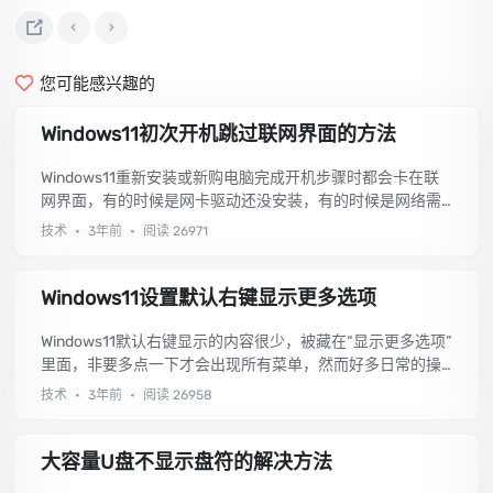
您可能感兴趣的
Windows11初次开机跳过联网界面的方法
Windows11重新安装或新购电脑完成开机步骤时都会卡在联
网界面，有的时候是网卡驱动还没安装，有的时候是网络需
要网页认证（不知道微软怎么想的，非要联网，还跳不过此
技术
•
3年前
•
阅读 26971
步骤），今天就分享给大家如何跳过联网步骤的方法。...
Windows11设置默认右键显示更多选项
Windows11默认右键显示的内容很少，被藏在“显示更多选项”
里面，非要多点一下才会出现所有菜单，然而好多日常的操
作都需要点这个显示更多选项，非常麻烦，今天就教大家如
技术
•
3年前
•
阅读 26958
何设置Windows11默认右键显示更多选项。...
大容量U盘不显示盘符的解决方法