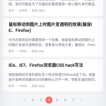
钮，有时可能会为了页面的好看而使用一些小图片来代替这
些按钮，对于提交按钮使用图片的方法非常简单，相信大家
技术
•
16年前
•
阅读 3454
都会。那么如何使用图片按钮作为重置(reset)表单按钮呢？
请接着往下看。...
鼠标移动到图片上时图片变透明的效果(兼容I
E、Firefox)
今天在做项目时需要用到一个效果，就是鼠标移动到图片上
时图片变成半透明状态，现拿来分享给大家，兼容IE、Firefo
x浏览器咯。...
技术
•
17年前
•
阅读 3196
IE6、IE7、Firefox浏览器CSS hack写法
相信做网站开发的朋友多少有点知道CSShack这个词，就是
由于各种浏览器对CSS的解析认识不一样，导致生成的网页
效果不一样，如在IE7下显示是正常的网页，很可能在IE6或者
技术
•
17年前
•
阅读 2025
Firefox中显示变形。所以我们在写CSS的时候就要非常了解
各种浏览器的特性，来合理设置CSS，这样使得尽可能多的
浏览器兼容网页。不过我相信浏览器的不断标准化，相信未
2
3
4
5
6
7
来我们在做网页设计的时候就可以不要CSShack了，希望如