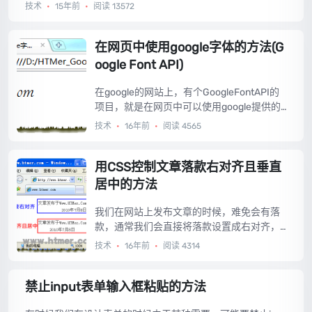
技术
•
15年前
•
阅读 13572
在网页中使用google字体的方法(G
oogle Font API)
在google的网站上，有个GoogleFontAPI的
项目，就是在网页中可以使用google提供的
字体，而浏览网页者无须安装字体。这样我
技术
•
16年前
•
阅读 4565
们在做网页的时候就可以使用很漂亮的字体
了(不过可惜的一点是目前只支持英文字体，
不支持中文字体)，而不像以前那样为了使用
用CSS控制文章落款右对齐且垂直
漂亮的字体而不得不把网页中的字做成图
居中的方法
片。那么GoogleFontAPI具体该如何使用
呢？今天就向大家介绍在网页中使用google
我们在网站上发布文章的时候，难免会有落
字体的方法。...
款，通常我们会直接将落款设置成右对齐，
但是如果落款有两行而且两行的文字字数又
技术
•
16年前
•
阅读 4314
不相同，直接右对齐会显的不太好看，那么
如何使落款右对齐且垂直居中呢？首先我们
禁止input表单输入框粘贴的方法
想到的就是加空格，但是网页中的空格是难
以控制的，比较麻烦，而且还要计算空格数