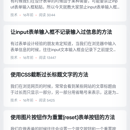
有时候我们在设计表单的时候由于某种需要，可能要禁止inp
量，所以今天教大家一个简单的，用CSS控
ut表单输入框粘贴，所以今天就教大家禁止input表单输入框
制文章落款右对齐且垂直居中的方法。...
粘贴的方法。...
技术
•
16年前
•
阅读 3044
让input表单输入框不记录输入过信息的方法
有过表单设计经验的朋友肯定知道，当我们在浏览器中输入
表单信息的时候，往往input文本输入框会记录下之前提交表
单的信息，以后每次只要双击input文本输入框就会出现之前
技术
•
16年前
•
阅读 13447
输入的文本，这样有时会觉得比较方便，但有时也会暴露用
户的隐藏数据，所以今天就教大家让input表单输入框不记录
输入过信息的方法。...
使用CSS截断过长标题文字的方法
我们在浏览网页的时候，常常会看到某些网站的文章标题由
于过长而只显示一部分，另一部分用省略号来表示，这是为
了防止标题过长而导致页面排版不好看。那么这个文章标题
技术
•
16年前
•
阅读 5425
省略号是如何实现的呢？目前常见的方法是通过动态语言程
序来控制，判断标题的长度，然后截取部分来显示，其余的
用省略号显示，这样往往在英文和中文的长度上难以判断。
使用图片按钮作为重置(reset)表单按钮的方法
今天在网上看到可以用CSS来实现，效果还不错，拿来分
享。...
我们在做表单的时候往往会设置一个提交按钮和一个重置按