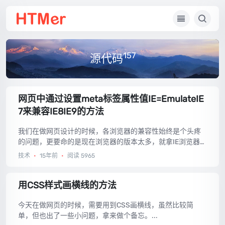
157
源代码
网页中通过设置meta标签属性值IE=EmulateIE
7来兼容IE8IE9的方法
我们在做网页设计的时候，各浏览器的兼容性始终是个头疼
的问题，更要命的是现在浏览器的版本太多，就拿IE浏览器来
说吧，更新换代实在太快，现在都IE10了，可还有很多人还
技术
•
15年前
•
阅读 5965
在用着IE6呢，而且各IE版本之间的兼容性实在不行，有的网
页在IE7中是好的，到IE8中就不好了，IE6亦是如此，所以今
天就告诉大家一个可以兼容IE浏览器各版本的方法（IE6除
用CSS样式画横线的方法
外）。...
今天在做网页的时候，需要用到CSS画横线，虽然比较简
单，但也出了一些小问题，拿来做个备忘。...